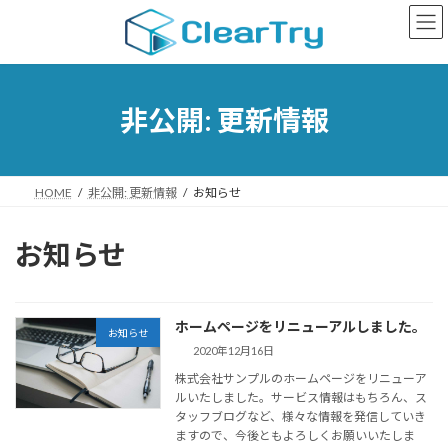
コ
ナ
ン
ビ
テ
ゲ
ン
ー
ツ
シ
へ
ョ
非公開: 更新情報
ス
ン
キ
に
ッ
移
プ
動
HOME
非公開: 更新情報
お知らせ
お知らせ
ホームページをリニューアルしました。
お知らせ
2020年12月16日
株式会社サンプルのホームページをリニューア
ルいたしました。サービス情報はもちろん、ス
タッフブログなど、様々な情報を発信していき
ますので、今後ともよろしくお願いいたしま